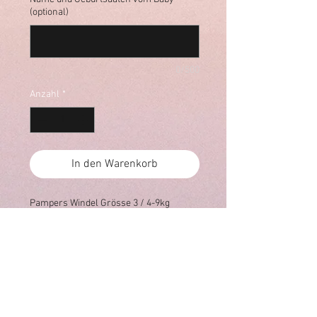
(optional)
0/500
Anzahl
*
In den Warenkorb
Pampers Windel Grösse 3 / 4-9kg
Meli's Geschenkeria
Salome Schweizer
Felseggstrasse 9